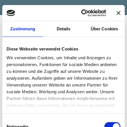
Zustimmung
Details
Über Cookies
Diese Webseite verwendet Cookies
Wir verwenden Cookies, um Inhalte und Anzeigen zu
personalisieren, Funktionen für soziale Medien anbieten
zu können und die Zugriffe auf unsere Website zu
Noch ein Wort zu meiner Preisgestaltung: Ich orientiere
analysieren. Außerdem geben wir Informationen zu Ihrer
mich an den in der Verlagsbranche gängigen Sätzen,
Verwendung unserer Website an unsere Partner für
die von Projekt zu Projekt und von Verlag zu Verlag
soziale Medien, Werbung und Analysen weiter. Unsere
unterschiedlich sein können. Richtwerte sind:
Partner führen diese Informationen möglicherweise mit
weiteren Daten zusammen, die Sie ihnen bereitgestellt
Gutachten (englisch): ab 100 Euro aufwärts
Gutachten (skandinavisch): ab 120 Euro aufwärts
haben oder die sie im Rahmen Ihrer Nutzung der Dienste
gesammelt haben.
Einwilligungsauswahl
Redaktion (nur Text): ab 4 Euro/TB-Normseite aufwärts
Notwendig