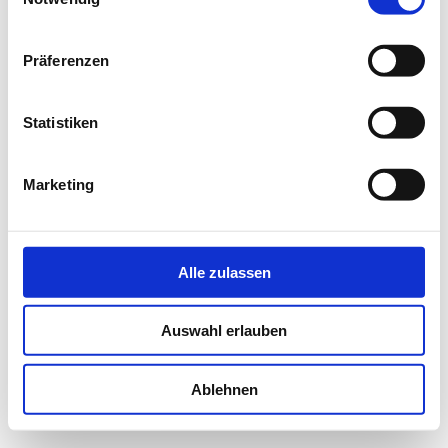
(HC nach Absprache)
Redaktion (Plot und Text): nach Absprache
Präferenzen
Übersetzung (englisch): ab 17 Euro/TB-Normseite
aufwärts (HC nach Absprache)
Übersetzung (schwedisch): ab 18 Euro/Normseite
Statistiken
aufwärts (HC nach Absprache)
Korrektorat Pauschalpreis/nach Absprache
Marketing
Ich freue mich auf Ihre Nachricht, gern per E-Mail oder
telefonisch! Die erforderlichen Informationen finden Sie
im Impressum.
Alle zulassen
Auswahl erlauben
Druckversion
|
Sitemap
Webansicht
© Sabine Thiele
Ablehnen